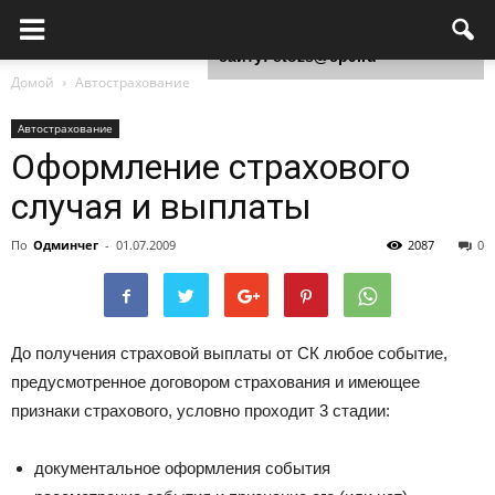
Для любых предложений по
сайту: ctozs@cp9.ru
Домой
Автострахование
Автострахование
Оформление страхового
случая и выплаты
По
Одминчег
-
01.07.2009
2087
0
До получения страховой выплаты от СК любое событие,
предусмотренное договором страхования и имеющее
признаки страхового, условно проходит 3 стадии:
документальное оформления события