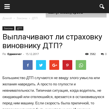
Для любых предложений по
сайту: ctozs@cp9.ru
Домой
Законы
ДТП
Законы
ДТП
Выплачивают ли страховку
виновнику ДТП?
По
Одминчег
-
15.12.2017
3582
0
Большинство ДТП случаются не ввиду злого умысла или
желания навредить. А просто по глупости и
невнимательности. Типичная ситуация, когда водитель, не
ожидающий или отвлекшийся, врезается в остановившуюся
перед ним машину. Если скорость была приличной, то