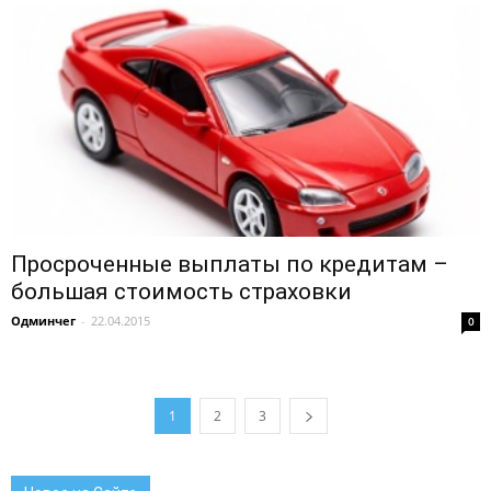
Просроченные выплаты по кредитам –
большая стоимость страховки
Одминчег
-
22.04.2015
0
1
2
3