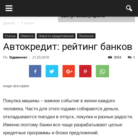
Для любых предложений по
сайту: ctozs@cp9.ru
Домой
Статьи
Статьи
Новости
Новости кредитования
Полезное
Автокредит: рейтинг банков
По
Одминчег
-
21.03.2018
3054
0
image description
Покупка машины – важное событие в жизни каждого
человека. Часто для этого годами собираются деньги,
откладываются поездки в отпуск, покупки и разные радости.
Именно поэтому банки все чаще разрабатывают целые
кредитные программы и блоки предложений.