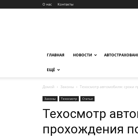
О нас
Контакты
ГЛАВНАЯ
НОВОСТИ
АВТОСТРАХОВАН
ЕЩЁ
Домой
Законы
Техосмотр автомобиля: сроки 
Законы
Техосмотр
Статьи
Техосмотр авто
прохождения п