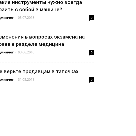
акие инструменты нужно всегда
озить с собой в машине?
дминчег
-
05.07.2018
0
зменения в вопросах экзамена на
рава в разделе медицина
дминчег
-
08.06.2018
0
е верьте продавцам в тапочках
дминчег
-
31.05.2018
0