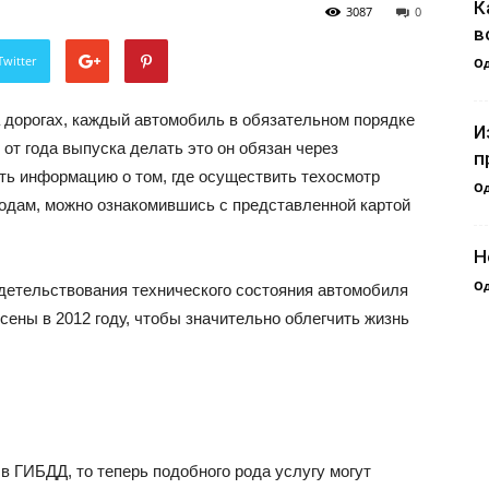
К
3087
0
в
Twitter
О
 дорогах, каждый автомобиль в обязательном порядке
И
от года выпуска делать это он обязан через
п
ь информацию о том, где осуществить техосмотр
О
годам, можно ознакомившись с представленной картой
Н
О
детельствования технического состояния автомобиля
сены в 2012 году, чтобы значительно облегчить жизнь
в ГИБДД, то теперь подобного рода услугу могут