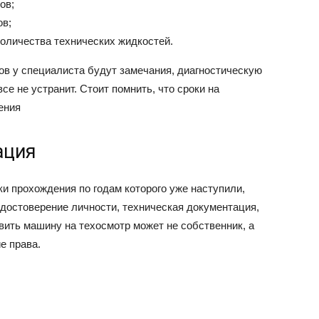
ов;
ов;
оличества технических жидкостей.
ов у специалиста будут замечания, диагностическую
все не устранит. Стоит помнить, что сроки на
ения
ация
и прохождения по годам которого уже наступили,
достоверение личности, техническая документация,
вить машину на техосмотр может не собственник, а
е права.