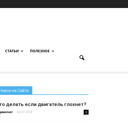
Для любых предложений по
сайту: ctozs@cp9.ru
СТАТЬИ
ПОЛЕЗНОЕ
Новое на Сайте
то делать если двигатель глохнет?
дминчег
-
06.07.2018
0