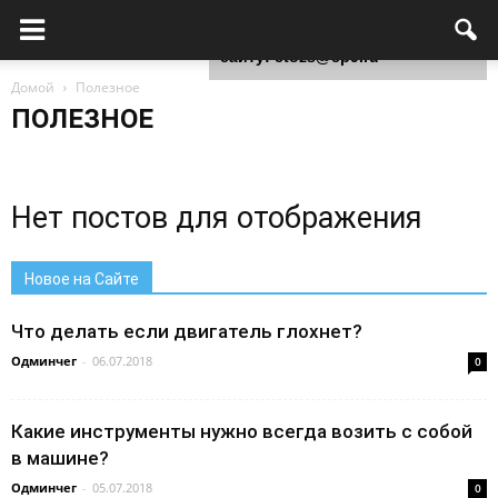
Для любых предложений по
сайту: ctozs@cp9.ru
Домой
Полезное
ПОЛЕЗНОЕ
Нет постов для отображения
Новое на Сайте
Что делать если двигатель глохнет?
Одминчег
-
06.07.2018
0
Какие инструменты нужно всегда возить с собой
в машине?
Одминчег
-
05.07.2018
0