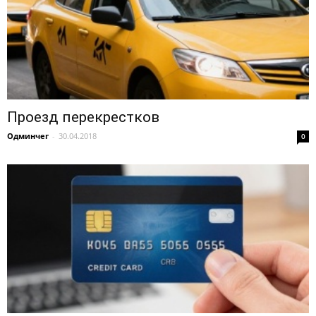
Проезд перекрестков
Одминчег
-
30.04.2018
0