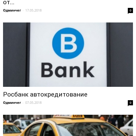
от...
Одминчег
-
17.05.2018
0
Росбанк автокредитование
Одминчег
-
07.05.2018
0